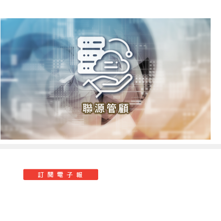
回
頁
E-
面
NEWS
頂
端